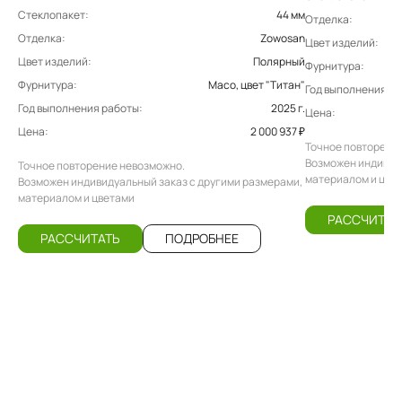
Стеклопакет:
44 мм
Отделка:
Отделка:
Zowosan
Цвет изделий:
Цвет изделий:
Полярный
Фурнитура:
Фурнитура:
Maco, цвет "Титан"
Год выполнения ра
Год выполнения работы:
2025 г.
Цена:
Цена:
2 000 937 ₽
Точное повторени
Возможен индивиду
Точное повторение невозможно.
материалом и цве
Возможен индивидуальный заказ с другими размерами,
материалом и цветами
РАССЧИТАТ
РАССЧИТАТЬ
ПОДРОБНЕЕ