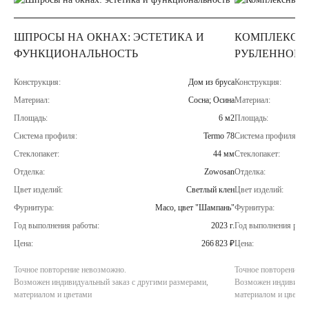
ШПРОСЫ НА ОКНАХ: ЭСТЕТИКА И
КОМПЛЕКСН
ФУНКЦИОНАЛЬНОСТЬ
РУБЛЕННОМ 
Конструкция:
Дом из бруса
Конструкция:
Материал:
Сосна; Осина
Материал:
Площадь:
6 м2
Площадь:
Система профиля:
Termo 78
Система профиля:
Стеклопакет:
44 мм
Стеклопакет:
Отделка:
Zowosan
Отделка:
Цвет изделий:
Светлый клен
Цвет изделий:
Фурнитура:
Maco, цвет "Шампань"
Фурнитура:
Год выполнения работы:
2023 г.
Год выполнения рабо
Цена:
266 823 ₽
Цена:
Точное повторение невозможно.
Точное повторение н
Возможен индивидуальный заказ с другими размерами,
Возможен индивидуал
материалом и цветами
материалом и цветам