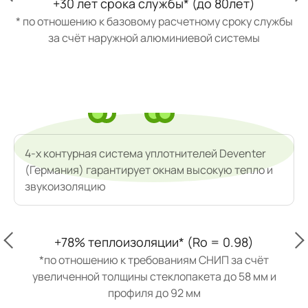
+30 лет срока службы* (до 80лет)
* по отношению к базовому расчетному сроку службы
за счёт наружной алюминиевой системы
* 
4-х контурная система уплотнителей Deventer
(Германия) гарантирует окнам высокую тепло и
звукоизоляцию
+78% теплоизоляции* (Ro = 0.98)
*по отношению к требованиям СНИП за счёт
увеличенной толщины стеклопакета до 58 мм и
профиля до 92 мм