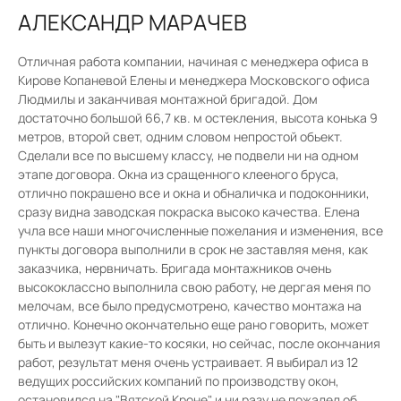
АЛЕКСАНДР МАРАЧЕВ
Отличная работа компании, начиная с менеджера офиса в
Кирове Копаневой Елены и менеджера Московского офиса
Людмилы и заканчивая монтажной бригадой. Дом
достаточно большой 66,7 кв. м остекления, высота конька 9
метров, второй свет, одним словом непростой обьект.
Сделали все по высшему классу, не подвели ни на одном
этапе договора. Окна из сращенного клееного бруса,
отлично покрашено все и окна и обналичка и подоконники,
сразу видна заводская покраска высоко качества. Елена
учла все наши многочисленные пожелания и изменения, все
пункты договора выполнили в срок не заставляя меня, как
заказчика, нервничать. Бригада монтажников очень
высококлассно выполнила свою работу, не дергая меня по
мелочам, все было предусмотрено, качество монтажа на
отлично. Конечно окончательно еще рано говорить, может
быть и вылезут какие-то косяки, но сейчас, после окончания
работ, результат меня очень устраивает. Я выбирал из 12
ведущих российских компаний по производству окон,
остановился на "Вятской Кроне" и ни разу не пожалел об