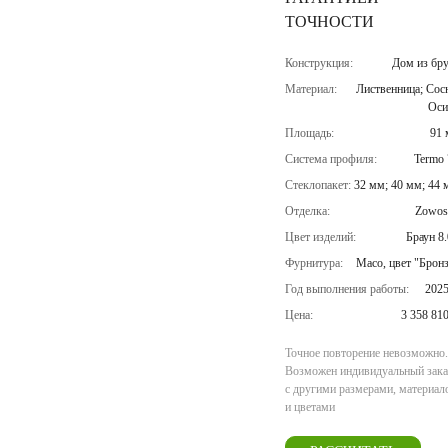
ТОЧНОСТИ
Конструкция:
Дом из бру
Материал:
Лиственница; Сос
Оси
Площадь:
91 
Система профиля:
Termo 
Стеклопакет:
32 мм; 40 мм; 44 
Отделка:
Zowos
Цвет изделий:
Браун 8
Фурнитура:
Maco, цвет "Брон
Год выполнения работы:
2025
Цена:
3 358 81
Точное повторение невозможно.
Возможен индивидуальный зака
с другими размерами, материал
и цветами