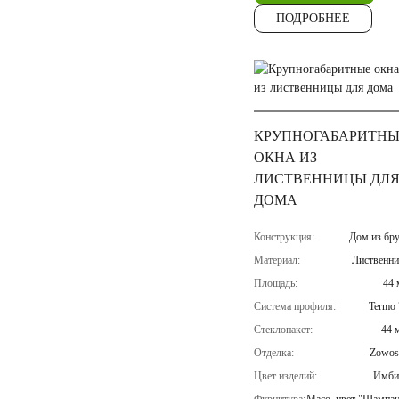
ПОДРОБНЕЕ
КРУПНОГАБАРИТН
ОКНА ИЗ
ЛИСТВЕННИЦЫ ДЛ
ДОМА
Конструкция:
Дом из бру
Материал:
Лиственни
Площадь:
44 
Система профиля:
Termo 
Стеклопакет:
44 
Отделка:
Zowos
Цвет изделий:
Имби