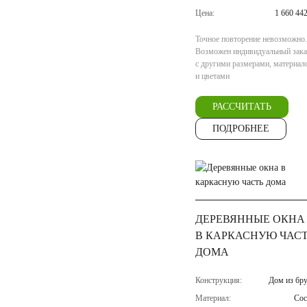
Цена:
1 660 44
Точное повторение невозможно.
Возможен индивидуальный зака
с другими размерами, материал
и цветами
РАССЧИТАТЬ
ПОДРОБНЕЕ
ДЕРЕВЯННЫЕ ОКНА
В КАРКАСНУЮ ЧАС
ДОМА
Конструкция:
Дом из бру
Материал:
Сос