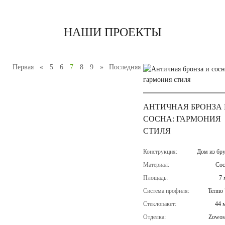
НАШИ ПРОЕКТЫ
Первая
«
5
6
7
8
9
»
Последняя
АНТИЧНАЯ БРОНЗА 
СОСНА: ГАРМОНИЯ
СТИЛЯ
Конструкция:
Дом из бру
Материал:
Сос
Площадь:
7 
Система профиля:
Termo 
Стеклопакет:
44 
Отделка:
Zowos