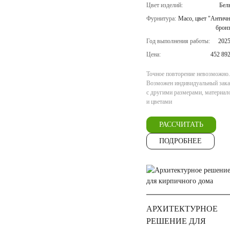
Цвет изделий:
Бел
Фурнитура:
Maco, цвет "Античн
бронз
Год выполнения работы:
2025
Цена:
452 89
Точное повторение невозможно.
Возможен индивидуальный зака
с другими размерами, материал
и цветами
РАССЧИТАТЬ
ПОДРОБНЕЕ
АРХИТЕКТУРНОЕ
РЕШЕНИЕ ДЛЯ