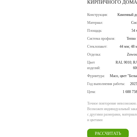
КИРПИЧНОГО ДОМ
Конструкция:
Каменный д
Материал:
Сос
Площадь:
54 
Система профиля:
Termo 
Стеклопакет:
44 мм; 48 
Отделка:
Zowos
Цвет
RAL 9010; R
изделий:
60
Фурнитура:
Maco, цвет "Белы
Год выполнения работы:
2025
Цена:
1 688 75
Точное повторение невозможно.
Возможен индивидуальный зака
с другими размерами, материал
и цветами
РАССЧИТАТЬ