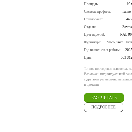
Площадь:
10 
Система профиля:
Termo 
Стеклопакет:
44 
Отделка:
Zowos
Цвет изделий:
RAL 90
Фурнитура:
Maco, цвет "Тит
Год выполнения работы:
2025
Цена:
553 31
Точное повторение невозможно.
Возможен индивидуальный зака
с другими размерами, материал
и цветами
РАССЧИТАТЬ
ПОДРОБНЕЕ