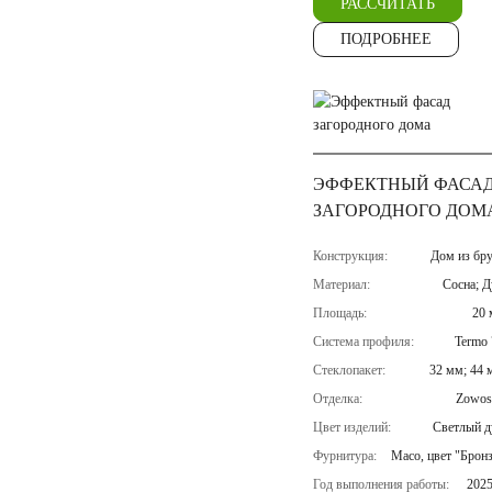
РАССЧИТАТЬ
ПОДРОБНЕЕ
ЭФФЕКТНЫЙ ФАСА
ЗАГОРОДНОГО ДОМ
Конструкция:
Дом из бру
Материал:
Сосна; Д
Площадь:
20 
Система профиля:
Termo 
Стеклопакет:
32 мм; 44 
Отделка:
Zowos
Цвет изделий:
Светлый д
Фурнитура:
Maco, цвет "Брон
Год выполнения работы:
2025